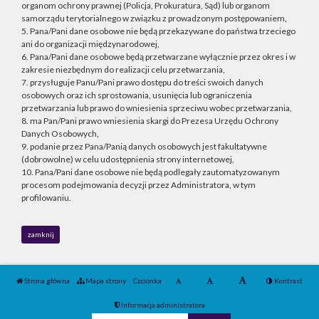
organom ochrony prawnej (Policja, Prokuratura, Sąd) lub organom
samorządu terytorialnego w związku z prowadzonym postępowaniem,
5. Pana/Pani dane osobowe nie będą przekazywane do państwa trzeciego
ani do organizacji międzynarodowej,
6. Pana/Pani dane osobowe będą przetwarzane wyłącznie przez okres i w
zakresie niezbędnym do realizacji celu przetwarzania,
7. przysługuje Panu/Pani prawo dostępu do treści swoich danych
osobowych oraz ich sprostowania, usunięcia lub ograniczenia
przetwarzania lub prawo do wniesienia sprzeciwu wobec przetwarzania,
8. ma Pan/Pani prawo wniesienia skargi do Prezesa Urzędu Ochrony
Danych Osobowych,
9. podanie przez Pana/Panią danych osobowych jest fakultatywne
(dobrowolne) w celu udostępnienia strony internetowej,
10. Pana/Pani dane osobowe nie będą podlegały zautomatyzowanym
procesom podejmowania decyzji przez Administratora, w tym
profilowaniu.
zamknij
Strona główna
Mapa strony
Czcionka
Kontrast
Informacja administratora