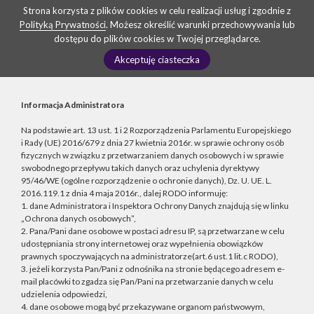
Strona korzysta z plików cookies w celu realizacji usług i zgodnie z
Polityką Prywatności
. Możesz określić warunki przechowywania lub
dostępu do plików cookies w Twojej przeglądarce.
Akceptuję ciasteczka
Informacja Administratora
Na podstawie art. 13 ust. 1 i 2 Rozporządzenia Parlamentu Europejskiego
i Rady (UE) 2016/679 z dnia 27 kwietnia 2016r. w sprawie ochrony osób
fizycznych w związku z przetwarzaniem danych osobowych i w sprawie
swobodnego przepływu takich danych oraz uchylenia dyrektywy
95/46/WE (ogólne rozporządzenie o ochronie danych), Dz. U. UE. L.
2016.119.1 z dnia 4 maja 2016r., dalej RODO informuję:
1. dane Administratora i Inspektora Ochrony Danych znajdują się w linku
„Ochrona danych osobowych”,
2. Pana/Pani dane osobowe w postaci adresu IP, są przetwarzane w celu
udostępniania strony internetowej oraz wypełnienia obowiązków
prawnych spoczywających na administratorze(art.6 ust.1 lit.c RODO),
3. jeżeli korzysta Pan/Pani z odnośnika na stronie będącego adresem e-
mail placówki to zgadza się Pan/Pani na przetwarzanie danych w celu
udzielenia odpowiedzi,
4. dane osobowe mogą być przekazywane organom państwowym,