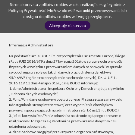
Strona korzysta z plików cookies w celu realizacji usług i zgodnie z
Polityką Prywatności
. Możesz określić warunki przechowywania lub
dostępu do plików cookies w Twojej przeglądarce.
Akceptuję ciasteczka
Informacja Administratora
Na podstawie art. 13 ust. 1 i 2 Rozporządzenia Parlamentu Europejskiego
i Rady (UE) 2016/679 z dnia 27 kwietnia 2016r. w sprawie ochrony osób
fizycznych w związku z przetwarzaniem danych osobowych i w sprawie
swobodnego przepływu takich danych oraz uchylenia dyrektywy
95/46/WE (ogólne rozporządzenie o ochronie danych), Dz. U. UE. L.
2016.119.1 z dnia 4 maja 2016r., dalej RODO informuję:
1. dane Administratora i Inspektora Ochrony Danych znajdują się w linku
„Ochrona danych osobowych”,
2. Pana/Pani dane osobowe w postaci adresu IP, są przetwarzane w celu
udostępniania strony internetowej oraz wypełnienia obowiązków
prawnych spoczywających na administratorze(art.6 ust.1 lit.c RODO),
3. jeżeli korzysta Pan/Pani z odnośnika na stronie będącego adresem e-
mail placówki to zgadza się Pan/Pani na przetwarzanie danych w celu
udzielenia odpowiedzi,
4. dane osobowe mogą być przekazywane organom państwowym,