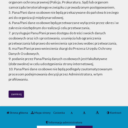
organom ochrony prawnej (Policja, Prokuratura, Sąd) lub organom
samorządu terytorialnego w związku z prowadzonym postępowaniem,
5. Pana/Pani dane osobowe nie będą przekazywane do państwa trzeciego
ani do organizacji międzynarodowej,
6. Pana/Pani dane osobowe będą przetwarzane wyłącznie przez okres i w
zakresie niezbędnym do realizacji celu przetwarzania,
7. przysługuje Panu/Pani prawo dostępu do treści swoich danych
osobowych oraz ich sprostowania, usunięcia lub ograniczenia
przetwarzania lub prawo do wniesienia sprzeciwu wobec przetwarzania,
8. ma Pan/Pani prawo wniesienia skargi do Prezesa Urzędu Ochrony
Danych Osobowych,
9. podanie przez Pana/Panią danych osobowych jest fakultatywne
(dobrowolne) w celu udostępnienia strony internetowej,
10. Pana/Pani dane osobowe nie będą podlegały zautomatyzowanym
procesom podejmowania decyzji przez Administratora, w tym
profilowaniu.
zamknij
Strona główna
Mapa strony
Czcionka
Kontrast
Informacja administratora