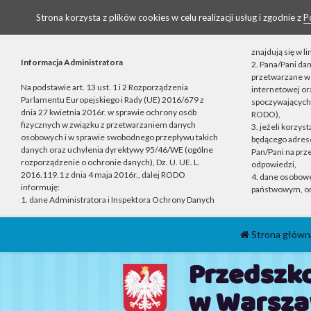
Strona korzysta z plików cookies w celu realizacji usług i zgodnie z
P
znajdują się w 
Informacja Administratora
2. Pana/Pani da
przetwarzane w 
Na podstawie art. 13 ust. 1 i 2 Rozporządzenia
internetowej o
Parlamentu Europejskiego i Rady (UE) 2016/679 z
spoczywających n
dnia 27 kwietnia 2016r. w sprawie ochrony osób
RODO),
fizycznych w związku z przetwarzaniem danych
3. jeżeli korzys
osobowych i w sprawie swobodnego przepływu takich
będącego adrese
danych oraz uchylenia dyrektywy 95/46/WE (ogólne
Pan/Pani na prz
rozporządzenie o ochronie danych), Dz. U. UE. L.
odpowiedzi,
2016.119.1 z dnia 4 maja 2016r., dalej RODO
4. dane osobow
informuję:
państwowym, or
1. dane Administratora i Inspektora Ochrony Danych
Strona główn
Przedszko
w Warsza