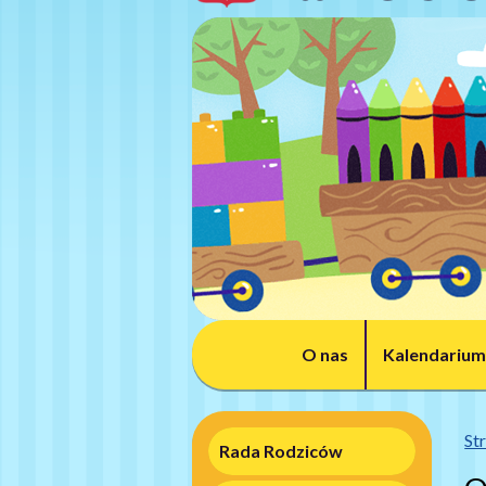
O nas
Kalendarium
St
Rada Rodziców