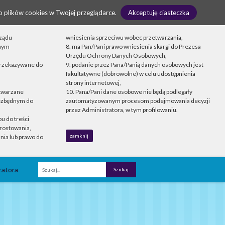
o plików cookies w Twojej przeglądarce.
Akceptuję ciasteczka
rządu
wniesienia sprzeciwu wobec przetwarzania,
onym
8. ma Pan/Pani prawo wniesienia skargi do Prezesa
Urzędu Ochrony Danych Osobowych,
przekazywane do
9. podanie przez Pana/Panią danych osobowych jest
fakultatywne (dobrowolne) w celu udostępnienia
strony internetowej,
etwarzane
10. Pana/Pani dane osobowe nie będą podlegały
iezbędnym do
zautomatyzowanym procesom podejmowania decyzji
przez Administratora, w tym profilowaniu.
u do treści
rostowania,
zamknij
nia lub prawo do
ratora
Fraza