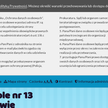
olityką Prywatności
. Możesz określić warunki przechowywania lub dostępu d
linku „Ochrona danych osobowych”,
Prokuratura, Sąd) lub organom samo
ne osobowe w postaci adresu IP, są
terytorialnego w związku z prowadz
celu udostępniania strony
postępowaniem,
raz wypełnienia obowiązków prawnych
5. Pana/Pani dane osobowe nie będą 
a administratorze(art.6 ust.1 lit.c
państwa trzeciego ani do organizacji
międzynarodowej,
ta Pan/Pani z odnośnika na stronie
6. Pana/Pani dane osobowe będą prz
m e-mail placówki to zgadza się
wyłącznie przez okres i w zakresie n
etwarzanie danych w celu udzielenia
realizacji celu przetwarzania,
7. przysługuje Panu/Pani prawo dostęp
e mogą być przekazywane organom
swoich danych osobowych oraz ich sp
ganom ochrony prawnej (Policja,
usunięcia lub ograniczenia przetwarza
a
Mapa strony
Czcionka
Kontrast
Informacja administ
le nr 13
wie