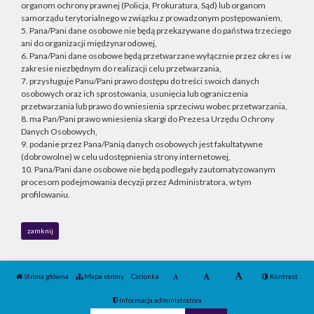
organom ochrony prawnej (Policja, Prokuratura, Sąd) lub organom
samorządu terytorialnego w związku z prowadzonym postępowaniem,
5. Pana/Pani dane osobowe nie będą przekazywane do państwa trzeciego
ani do organizacji międzynarodowej,
6. Pana/Pani dane osobowe będą przetwarzane wyłącznie przez okres i w
zakresie niezbędnym do realizacji celu przetwarzania,
7. przysługuje Panu/Pani prawo dostępu do treści swoich danych
osobowych oraz ich sprostowania, usunięcia lub ograniczenia
przetwarzania lub prawo do wniesienia sprzeciwu wobec przetwarzania,
8. ma Pan/Pani prawo wniesienia skargi do Prezesa Urzędu Ochrony
Danych Osobowych,
9. podanie przez Pana/Panią danych osobowych jest fakultatywne
(dobrowolne) w celu udostępnienia strony internetowej,
10. Pana/Pani dane osobowe nie będą podlegały zautomatyzowanym
procesom podejmowania decyzji przez Administratora, w tym
profilowaniu.
zamknij
Strona główna
Mapa strony
Czcionka
Kontrast
Informacja administratora