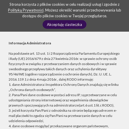
Strona korzysta z plików cookies w celu realizacji usług i zgodnie z
Polityką Prywatności
. Możesz określić warunki przechowywania lub
dostępu do plików cookies w Twojej przeglądarce.
Akceptuję ciasteczka
Informacja Administratora
Na podstawie art. 13 ust. 1 i 2 Rozporządzenia Parlamentu Europejskiego
i Rady (UE) 2016/679 z dnia 27 kwietnia 2016r. w sprawie ochrony osób
fizycznych w związku z przetwarzaniem danych osobowych i w sprawie
swobodnego przepływu takich danych oraz uchylenia dyrektywy
95/46/WE (ogólne rozporządzenie o ochronie danych), Dz. U. UE. L.
2016.119.1 z dnia 4 maja 2016r., dalej RODO informuję:
1. dane Administratora i Inspektora Ochrony Danych znajdują się w linku
„Ochrona danych osobowych”,
2. Pana/Pani dane osobowe w postaci adresu IP, są przetwarzane w celu
udostępniania strony internetowej oraz wypełnienia obowiązków
prawnych spoczywających na administratorze(art.6 ust.1 lit.c RODO),
3. jeżeli korzysta Pan/Pani z odnośnika na stronie będącego adresem e-
mail placówki to zgadza się Pan/Pani na przetwarzanie danych w celu
udzielenia odpowiedzi,
4. dane osobowe mogą być przekazywane organom państwowym,